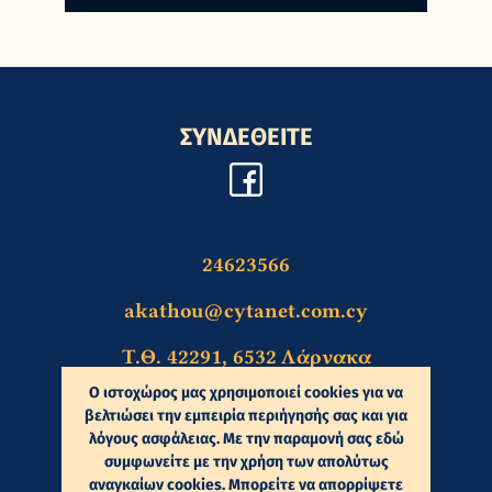
ΣΥΝΔΕΘΕΙΤΕ
24623566
akathou@cytanet.com.cy
Τ.Θ. 42291, 6532 Λάρνακα
Ο ιστοχώρος μας χρησιμοποιεί cookies για να
βελτιώσει την εμπειρία περιήγησής σας και για
Επικοινωνία
λόγους ασφάλειας. Με την παραμονή σας εδώ
συμφωνείτε με την χρήση των απολύτως
Πολιτική Απορρήτου
αναγκαίων cookies. Μπορείτε να απορρίψετε