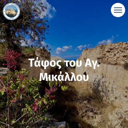
Τάφος του Αγ.
Μικάλλου