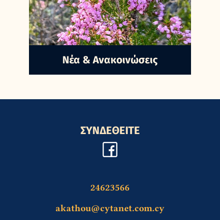
Nέα & Ανακοινώσεις
ΣΥΝΔΕΘΕΙΤΕ
24623566
akathou@cytanet.com.cy