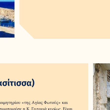
σίτισσα)
κοιμητηρίου «της Αγίας Φωτούς» και
ιμοποιούσε η Κ. Γειτονιά κυρίως. Είναι