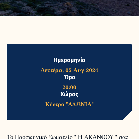
Ημερομηνία
Δευτέρα, 05 Αυγ 2024
Ώρα
20:00
Χώρος
Kέντρο "ΑΛΩΝΙΑ"
Το Προσφυγικό Σωματείο " Η ΑΚΑΝΘΟΥ " σας