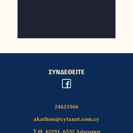
ΣΥΝΔΕΘΕΙΤΕ
24623566
akathou@cytanet.com.cy
Τ.Θ. 42291, 6532 Λάρνακα