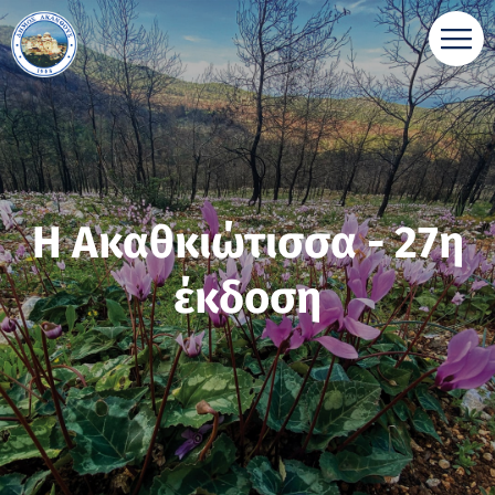
Η Ακαθκιώτισσα - 27η
έκδοση